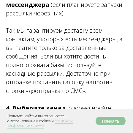
мессенджера
(если планируете запуски
рассылки через них)
Так мы гарантируем доставку всем
контактам, у которых есть мессенджеры, а
вы платите только за доставленные
сообщения. Если вы хотите достичь
полного охвата базы, используйте
каскадные рассылки. Достаточно при
отправке поставить галочку напротив
строки «доотправка по СМС».
4. Выберите канал
, сформулируйте
оффер и запланируйте время и день
Пользуясь сайтом вы соглашаетесь
Принять
с использованием сookies и
политикой
отправки.
конфиденциальности