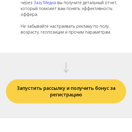
через
Зазу Медиа
вы получите детальный отчет,
который поможет вам понять эффективность
оффера.
Не забывайте настраивать рекламу по полу,
возрасту, геопозиции и прочим параметрам.
Заказать
рассылку под ключ
от специалистов Зазу
Медиа
Не хочу ничего читать,
хочу заказать
рекламу под ключ
Запустить рассылку и получить бонус за
регистрацию