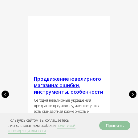
Продвижение ювелирного
магазина: ошибки,
инструменты, особенности
Сегодня ювелирные украшения
прекрасно продаются удаленно: у них
есть стандартная размерность и
сертификаты соответствия. Какие
Пользуясь сайтом вы соглашаетесь
инструменты использовать для
Принять
с использованием сookies и
политикой
увеличения продаж, рассказываем в
конфиденциальности
этой статье.